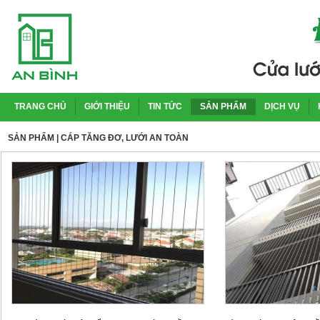
TRANG CHỦ
GIỚI THIỆU
TIN TỨC
SẢN PHẨM
DỊCH VỤ
SẢN PHẨM
| CÁP TĂNG ĐƠ, LƯỚI AN TOÀN