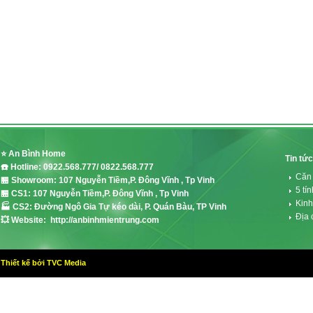
⭐ An Bình Home
Tin tức
☎️ Hotline: 0922.568.777/ 0822.568.777
Căn
🏪 Showroom: 107 Nguyễn Tiềm,P. Đông Vĩnh , Tp Vinh
5 tí
🏪 CS1: 107 Nguyễn Tiềm,P. Đông Vĩnh , Tp Vinh
Kinh
🏭 CS2: Đường Ngô Gia Tự kéo dài, P. Quán Bàu, TP Vinh
Địa 
💥 Website: http://anbinhmientrung.com
Thiết kế bởi TVC Media