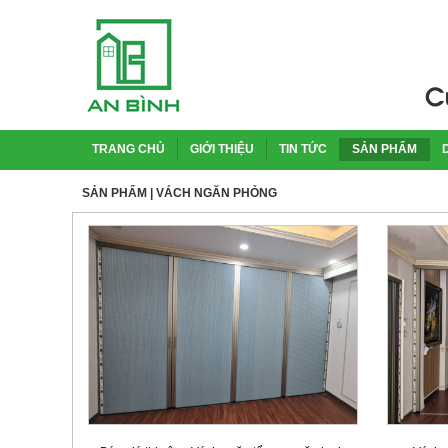
TRANG CHỦ
GIỚI THIỆU
TIN TỨC
SẢN PHẨM
SẢN PHẨM
| VÁCH NGĂN PHÒNG