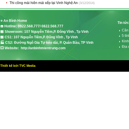
Thi công mái hiên mái xếp tại Vinh Nghệ An
(3/12/2014)
⭐ An Bình Home
Tin tức
☎️ Hotline: 0922.568.777/ 0822.568.777
Căn
🏪 Showroom: 107 Nguyễn Tiềm,P. Đông Vĩnh , Tp Vinh
5 tí
🏪 CS1: 107 Nguyễn Tiềm,P. Đông Vĩnh , Tp Vinh
Kinh
🏭 CS2: Đường Ngô Gia Tự kéo dài, P. Quán Bàu, TP Vinh
Địa 
💥 Website: http://anbinhmientrung.com
Thiết kế bởi TVC Media